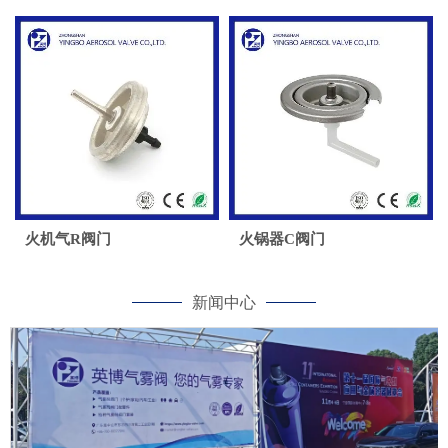
火机气R阀门
火锅器C阀门
新闻中心