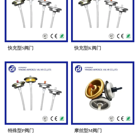
快充型S阀门
快充型K阀门
特殊型P阀门
摩丝型M阀门