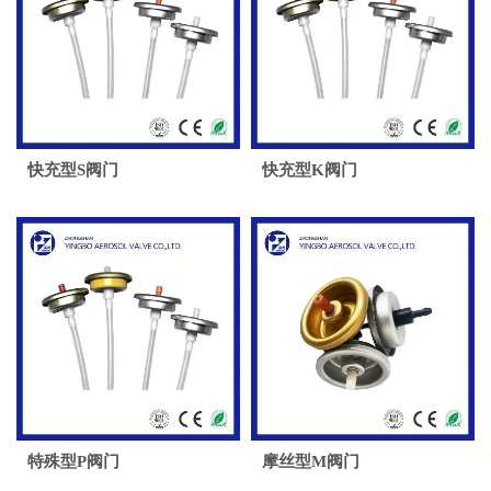
快充型S阀门
快充型K阀门
特殊型P阀门
摩丝型M阀门