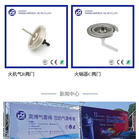
火机气R阀门
火锅器C阀门
新闻中心