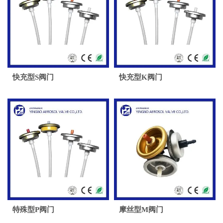
快充型S阀门
快充型K阀门
特殊型P阀门
摩丝型M阀门