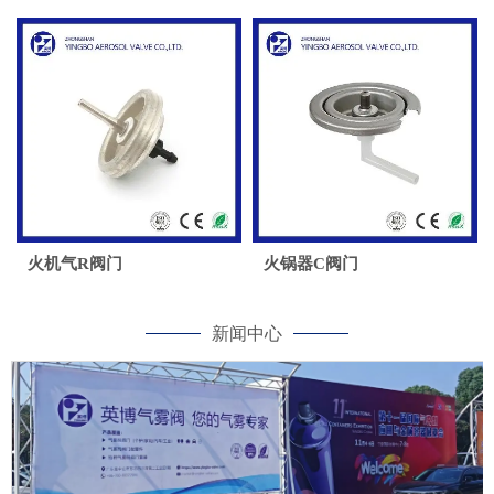
火机气R阀门
火锅器C阀门
新闻中心