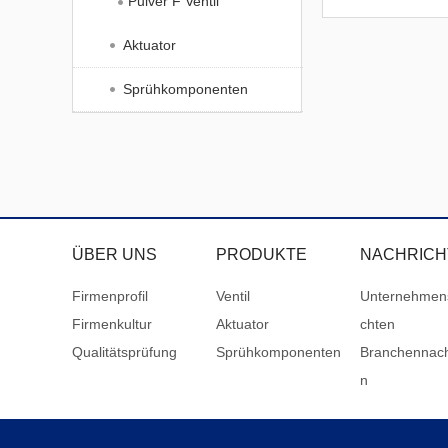
Pulver F Ventil
Aktuator
Sprühkomponenten
ÜBER UNS
PRODUKTE
NACHRICH
Firmenprofil
Ventil
Unternehmen
Firmenkultur
Aktuator
chten
Qualitätsprüfung
Sprühkomponenten
Branchennach
n