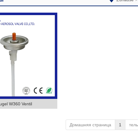
ugel W360 Ventil
Домашняя страница
1
тел