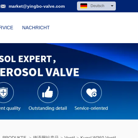
market@yingbo-valve.com
Deutsch
中文
English
RVICE
NACHRICHT
PRODUKTE
德语网站产品
Ventil
Kugel W360 Ventil
>
>
>