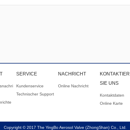
T
SERVICE
NACHRICHT
KONTAKTIE
SIE UNS
snachri
Kundenservice
Online Nachricht
Technischer Support
Kontaktdaten
richte
Online Karte
Copyright © 2017 The YingBo Aerosol Valve (ZhongShan) Co., Ltd.