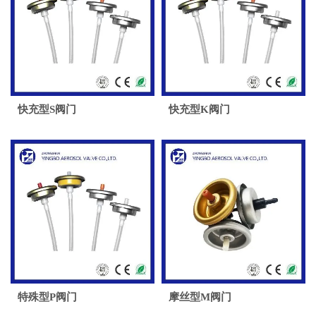
快充型S阀门
快充型K阀门
特殊型P阀门
摩丝型M阀门