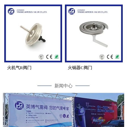
火机气R阀门
火锅器C阀门
新闻中心